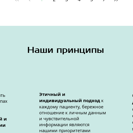
Наши принципы
Этичный и
ать
индивидуальный подход
к
апах
каждому пациенту, бережное
отношение к личным данным
и чувствительной
й и
информации являются
ии
нашими приоритетами