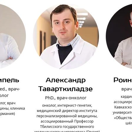
мпель
Александр
Роин
Таварткиладзе
ed., врач-
врач
олог
кардио
PhD., врач-онколог
ассоциир
лог, врач
онколог, интернист-генетик,
Кавказск
цины, клиника
медицинский директор института
университе
ермания)
персонализированной медицины,
«Обществ
ассоциированный Профессор
шёл
Тбилисского государственного
медицинского университета (Грузия)