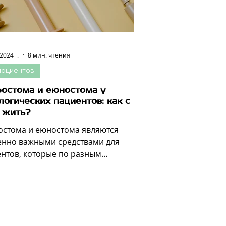
2024 г.
8 мин. чтения
пациентов
ростома и еюностома у
логических пациентов: как с
 жить?
остома и еюностома являются
нно важными средствами для
нтов, которые по разным
нам не могут получать питание
твенны