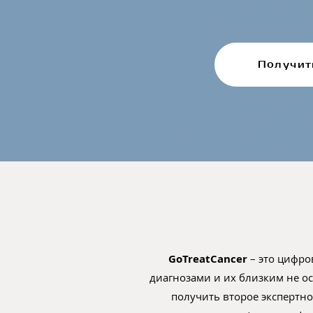
Получит
GoTreatCancer
– это цифр
диагнозами и их близким не о
получить второе экспертн