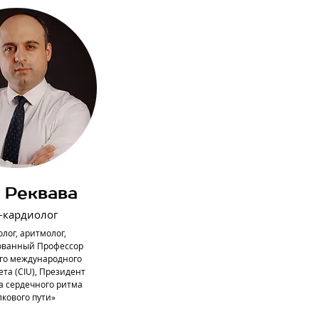
 Реквава
-кардиолог
лог, аритмолог,
ованный Профессор
ого международного
та (CIU), Президент
а сердечного ритма
кового пути»