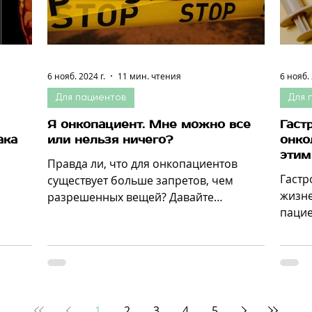
6 нояб. 2024 г.
11 мин. чтения
6 нояб. 
Для пациентов
Для 
Я онкопациент. Мне можно все
Гаст
ака
или нельзя ничего?
онко
этим
Правда ли, что для онкопациентов
Гастр
существует больше запретов, чем
жизне
разрешенных вещей? Давайте
пацие
обсудим, что можно и что нельзя
причи
онкопациенту
естес
1
2
3
4
5