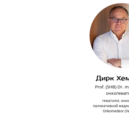
Дирк Хе
Prof. (SHB) Dr. m
онкогемат
гематолог, онко
паллиативной меди
Onkomedeor (Г