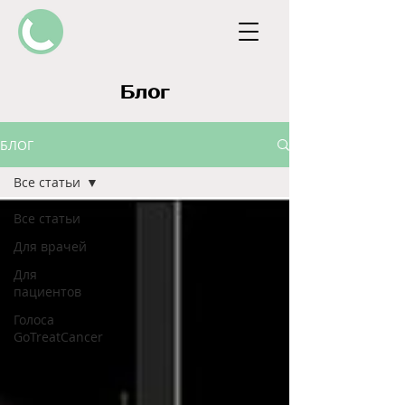
Блог
БЛОГ
Все статьи
Все статьи
Для врачей
Для
пациентов
Голоса
GoTreatCancer